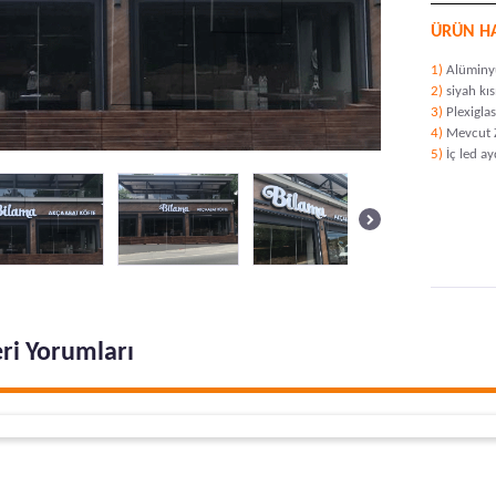
ÜRÜN H
1)
Alüminy
2)
siyah kı
3)
Plexigla
4)
Mevcut 
5)
İç led a
ri Yorumları