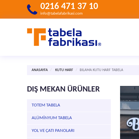
0216 471 37 10
info@tabelafabrikasi.com
ANASAYFA
KUTU HARF
BILAMA KUTU HARF TABELA
DIŞ MEKAN ÜRÜNLER
TOTEM TABELA
ALÜMİNYUM TABELA
YOL VE ÇATI PANOLARI