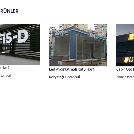
ÜRÜNLER
u Harf
Led Aydınlatmalı Kutu Harf
Cabir Oto 
İstanbul
Kozyatağı / İstanbul
İstoç / İsta