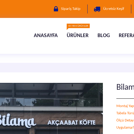
Sipariş Takip
Ücretsiz Keşif
EN YENI ÜRÜNLER
ANASAYFA
ÜRÜNLER
BLOG
REFER
Bilam
Montaj Yap
Tabela Tür
Ölçü Detay
Uygulama/M