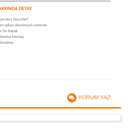
AKKINDA DETAY
um ters Tava Harf
sım ışıksız alüminyum çevirme
ss Ön kapak
Zemine Montaj
ydınlatma
YORUM YAZ