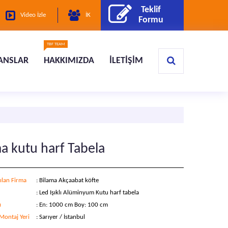
Teklif
Video İzle
İK
Formu
TBF TEAM
ANSLAR
HAKKIMIZDA
İLETİŞİM
a kutu harf Tabela
ılan Firma
: Bilama Akçaabat köfte
ü
: Led Işıklı Alüminyum Kutu harf tabela
ı
: En: 1000 cm Boy: 100 cm
ontaj Yeri
: Sarıyer / İstanbul