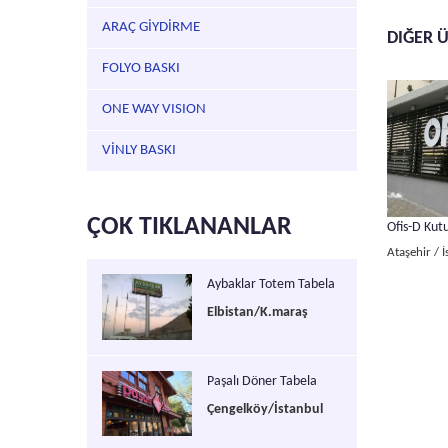
ARAÇ GİYDİRME
DIĞER 
FOLYO BASKI
ONE WAY VISION
VİNLY BASKI
ÇOK TIKLANANLAR
Ofis-D Kut
Ataşehir / 
Aybaklar Totem Tabela
Elbistan/K.maraş
Paşalı Döner Tabela
Çengelköy/İstanbul